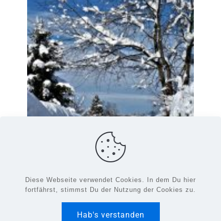
Diese Webseite verwendet Cookies. In dem Du hier
© 2026 Schrebergartenverein Stephanskirchen e.V. -
fortfährst, stimmst Du der Nutzung der Cookies zu.
Alle Rechte vorbehalten.
Impressum
|
Datenschutzerklärung
Hab's verstanden